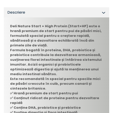
Descriere
Deli Nature Start + High Protein (Start+HP) este o
hrană premium de start pentru pui de păsări mici,
formulată special pentru o creștere rapidă,
sănătoasă și o dezvoltare echilibrată încă din
primele zile de viață.
Formula bogată în proteine, DHA, probiotice și
prebiotice contribuie la dezvoltarea armonioasă,
susținerea florei intestinale și întărirea sistemului
imunitar. Acizii organici și probioticele
optimizează digestia și ajută la menținerea unui
mediu intestinal sănătos.
Este recomandată în special pentru speciile mici
de păsări crescute în cuib, precum canarii și
cintezele britanice.
✅ Hrană premium de start pentru pui
✅ Conținut ridicat de proteine pentru dezvoltare
rapidă
✅ Conține DHA, probiotice și prebiotice
✅ Susține digestia și flora intestinală