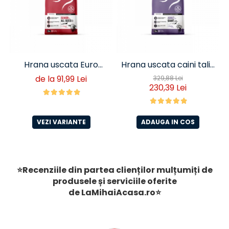
Hrana uscata Euro
Hrana uscata caini talie
Premium Senior Miel si
foarte mare Euro
de la 91,99 Lei
329,88 Lei
230,39 Lei
Orez
Premium Giant Adult pui
si orez 15 Kg
VEZI VARIANTE
ADAUGA IN COS
⭐Recenziile din partea clienților mulțumiți de
produsele și serviciile oferite
de
LaMihaiAcasa
.ro
⭐