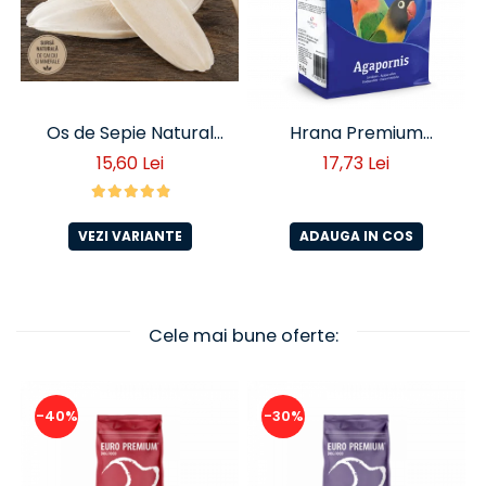
Os de Sepie Natural
Hrana Premium
pentru Păsări – Sursă
Agapornis 1 kg
15,60 Lei
17,73 Lei
de Calciu și Minerale -
100 grame
VEZI VARIANTE
ADAUGA IN COS
Cele mai bune oferte:
-40%
-30%