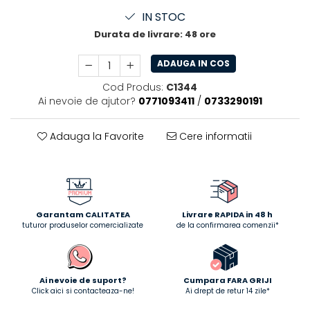
IN STOC
Durata de livrare:
48 ore
ADAUGA IN COS
Cod Produs:
C1344
Ai nevoie de ajutor?
0771093411
/
0733290191
Adauga la Favorite
Cere informatii
Garantam CALITATEA
Livrare RAPIDA in 48 h
tuturor produselor comercializate
de la confirmarea comenzii*
Ai nevoie de suport?
Cumpara FARA GRIJI
Click aici si contacteaza-ne!
Ai drept de retur 14 zile*