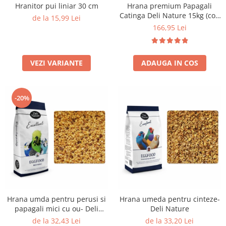
Hranitor pui liniar 30 cm
Hrana premium Papagali
Catinga Deli Nature 15kg (cod
de la 15,99 Lei
24)
166,95 Lei
VEZI VARIANTE
ADAUGA IN COS
-20%
Hrana umda pentru perusi si
Hrana umeda pentru cinteze-
papagali mici cu ou- Deli
Deli Nature
Nature Eggfood
de la 32,43 Lei
de la 33,20 Lei