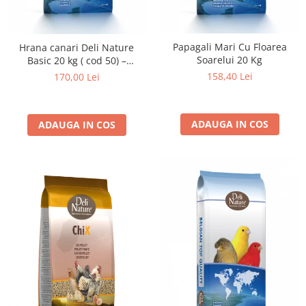
Papagali Mari Cu Floarea
Hrana canari Deli Nature
Soarelui 20 Kg
Basic 20 kg ( cod 50) –
amestec seminte pentru
158,40 Lei
170,00 Lei
hranire zilnica
ADAUGA IN COS
ADAUGA IN COS