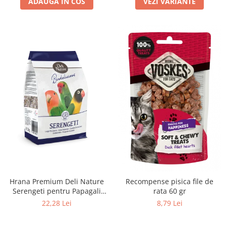
ADAUGA IN COS
VEZI VARIANTE
Hrana Premium Deli Nature
Recompense pisica file de
Serengeti pentru Papagali
rata 60 gr
Mici 800 g – Mix cu Fructe și
22,28 Lei
8,79 Lei
Semințe