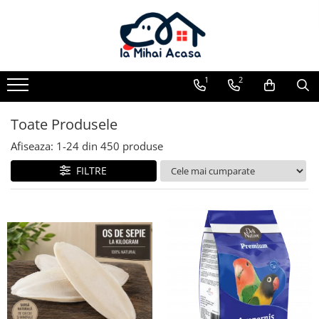
Pasări Exotice
Pasari de curte
Rozatoare
Câini
Pachete promotionale
Pachete promotionale
Pachete promotionale
Test gratuit
1
2
Toate Produsele
Afiseaza:
1-
24
din
450
produse
FILTRE