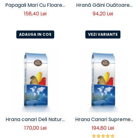
Papagali Mari Cu Floarea
Hrană Găini Ouătoare
Soarelui 20 Kg
Peleți Deli Nature 20 kg
158,40 Lei
94,20 Lei
ADAUGA IN COS
VEZI VARIANTE
Hrana canari Deli Nature
Hrana Canari Supreme
Basic 20 kg ( cod 50) –
Deli nature 20 kg (Cod
170,00 Lei
194,80 Lei
amestec seminte pentru
55)