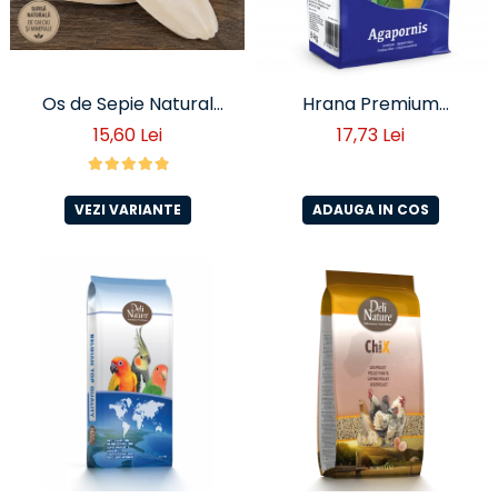
Os de Sepie Natural
Hrana Premium
pentru Păsări – Sursă de
Agapornis 1 kg
15,60 Lei
17,73 Lei
Calciu și Minerale - 100
grame
VEZI VARIANTE
ADAUGA IN COS