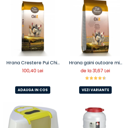
Hrana Crestere Pui Chix
Hrana gaini outoare mix
20 KG
cereale
100,40 Lei
de la 31,67 Lei
ADAUGA IN COS
VEZI VARIANTE