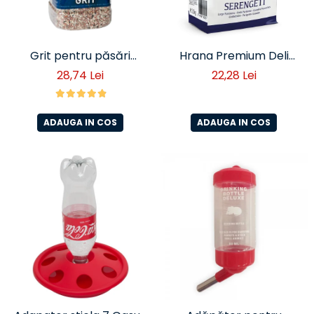
Grit pentru păsări
Hrana Premium Deli
exotice si canari –
Nature Serengeti pentru
28,74 Lei
22,28 Lei
digestie si sanatate Deli
Papagali Mici 800 g – Mix
Nature 1,2 kg
cu Fructe și Semințe
ADAUGA IN COS
ADAUGA IN COS