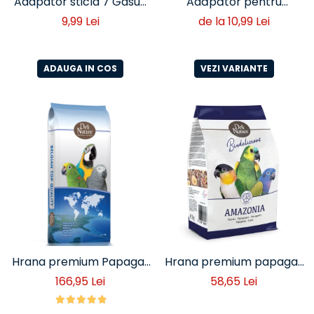
Adapator sticla 7 Gasuri
Adăpător pentru
0.5-1 L
Rozătoare 80 ml Olba –
9,99 Lei
de la 10,99 Lei
pentru Hamsteri și
Animale Mici
ADAUGA IN COS
VEZI VARIANTE
Hrana premium Papagali
Hrana premium papagali
Catinga Deli Nature 15kg
mari Amazonia
166,95 Lei
58,65 Lei
(cod 24)