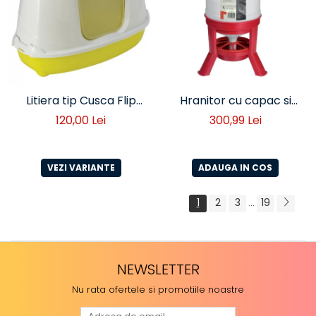
Litiera tip Cusca Flip
Hranitor cu capac si
Corner
picioare 40 L
120,00 Lei
300,99 Lei
VEZI VARIANTE
ADAUGA IN COS
1
2
3
19
...
NEWSLETTER
Nu rata ofertele si promotiile noastre