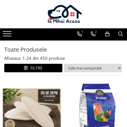
Pasări Exotice
Pasari de curte
Rozatoare
Câini
Pachete promotionale
Pachete promotionale
Pachete promotionale
Test gratuit
1
2
Toate Produsele
Afiseaza:
1-
24
din
450
produse
FILTRE