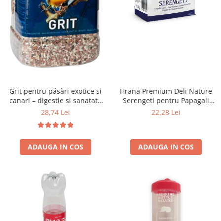
Hrana Premium Deli Nature
Grit pentru păsări exotice si
Serengeti pentru Papagali
canari – digestie si sanatate
Mici 800 g – Mix cu Fructe și
Deli Nature 1,2 kg
22,28 Lei
28,74 Lei
Semințe
ADAUGA IN COS
ADAUGA IN COS