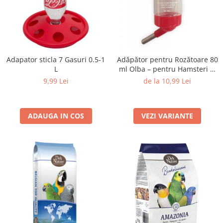
Adapator sticla 7 Gasuri 0.5-1
Adăpător pentru Rozătoare 80
L
ml Olba – pentru Hamsteri și
Animale Mici
9,99 Lei
de la 10,99 Lei
ADAUGA IN COS
VEZI VARIANTE