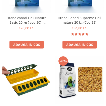
Hrana canari Deli Nature
Hrana Canari Supreme Deli
Basic 20 kg ( cod 50) –
nature 20 kg (Cod 55)
amestec seminte pentru
170,00 Lei
194,80 Lei
hranire zilnica
ADAUGA IN COS
ADAUGA IN COS
-20%