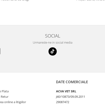
⭐⭐⭐⭐⭐
SOCIAL
Urmareste-ne in social media
DATE COMERCIALE
 Plata
ACVA VET SRL
e Retur
J40/10873/09.09.2011
a online a litigiilor
29087472