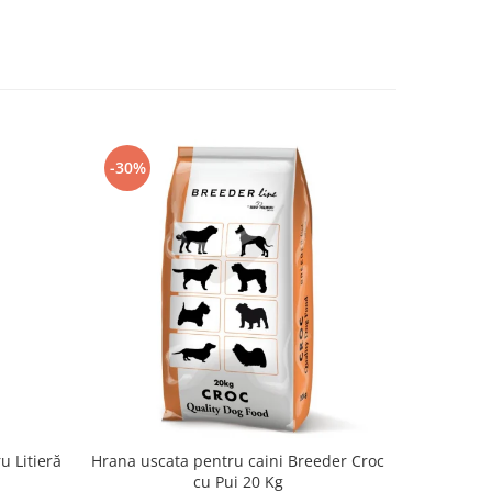
-30%
-30%
u Litieră
Hrana uscata pentru caini Breeder Croc
Hrana u
cu Pui 20 Kg
Premium Ju