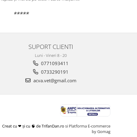
Serviciu de livrare prompt și serios.
⭐⭐⭐⭐⭐
SUPORT CLIENTI
Luni - Vineri 8 - 20
0771093411
0733290191
acva.vet@gmail.com
Creat cu ❤ și cu 🧠 de TrifanDan.ro
si
Platforma E-commerce
by Gomag