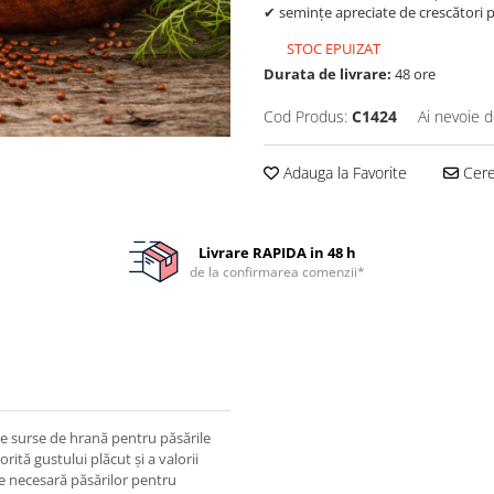
✔ semințe apreciate de crescători p
STOC EPUIZAT
Durata de livrare:
48 ore
Cod Produs:
C1424
Ai nevoie d
Adauga la Favorite
Cere 
Livrare RAPIDA in 48 h
de la confirmarea comenzii*
e surse de hrană pentru păsările
ită gustului plăcut și a valorii
gie necesară păsărilor pentru