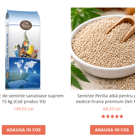
 de seminte sanatoase suprem
Semințe Perilla albă pentru 
15 kg (Cod produs 93)
exotice-hrana premium Deli 
149,55 Lei
68,33 Lei
ADAUGA IN COS
ADAUGA IN COS