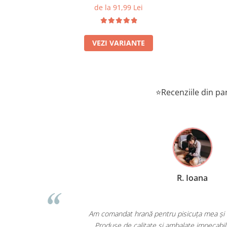
de la 91,99 Lei
VEZI VARIANTE
⭐Recenziile din par
. Ioana
cuța mea și a fost livrată a doua zi!
C
alate impecabil. Recomand cu drag!
Prețu