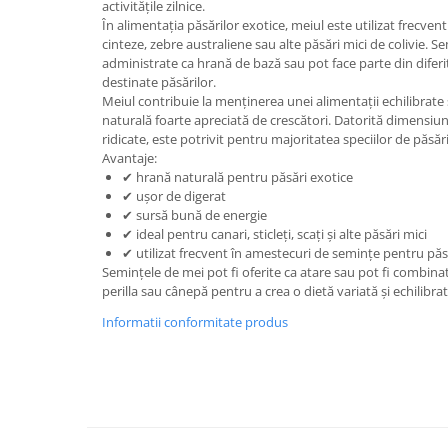
activitățile zilnice.
În alimentația păsărilor exotice, meiul este utilizat frecvent p
cinteze, zebre australiene sau alte păsări mici de colivie. S
administrate ca hrană de bază sau pot face parte din difer
destinate păsărilor.
Meiul contribuie la menținerea unei alimentații echilibrate ș
naturală foarte apreciată de crescători. Datorită dimensiunii s
ridicate, este potrivit pentru majoritatea speciilor de păsări
Avantaje:
✔ hrană naturală pentru păsări exotice
✔ ușor de digerat
✔ sursă bună de energie
✔ ideal pentru canari, sticleți, scați și alte păsări mici
✔ utilizat frecvent în amestecuri de semințe pentru păs
Semințele de mei pot fi oferite ca atare sau pot fi combina
perilla sau cânepă pentru a crea o dietă variată și echilibra
Informatii conformitate produs