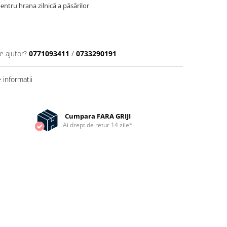
entru hrana zilnică a păsărilor
e ajutor?
0771093411
/
0733290191
informatii
Cumpara FARA GRIJI
Ai drept de retur 14 zile*