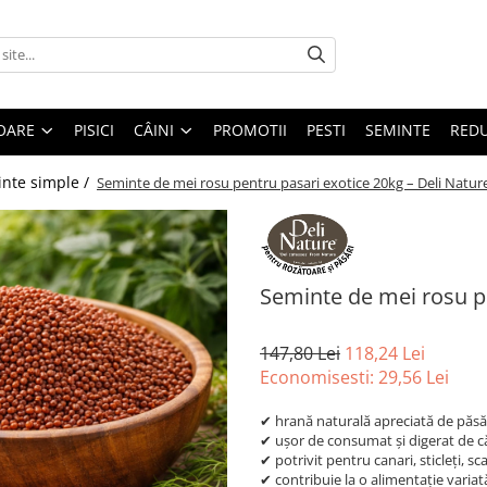
OARE
PISICI
CÂINI
PROMOTII
PESTI
SEMINTE
REDU
nte simple /
Seminte de mei rosu pentru pasari exotice 20kg – Deli Natur
Seminte de mei rosu pe
147,80 Lei
118,24 Lei
Economisesti:
29,56
Lei
✔ hrană naturală apreciată de păsăr
✔ ușor de consumat și digerat de c
✔ potrivit pentru canari, sticleți, sca
✔ contribuie la o alimentație variată