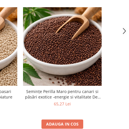
pasari
Semințe Perilla Maro pentru canari si
Nature
păsări exotice -energie si vitalitate Deli
Nature
65,27 Lei
ADAUGA IN COS