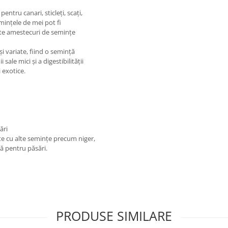
entru canari, sticleți, scați,
emințele de mei pot fi
ite amestecuri de semințe
i variate, fiind o semință
ale mici și a digestibilității
 exotice.
ări
te cu alte semințe precum niger,
tă pentru păsări.
PRODUSE SIMILARE