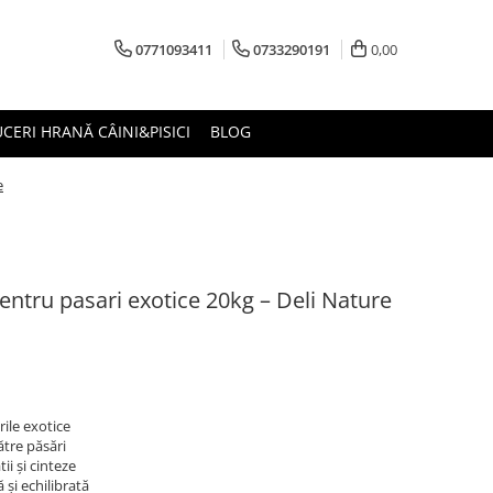
0771093411
0733290191
0,00
CERI HRANĂ CÂINI&PISICI
BLOG
e
ntru pasari exotice 20kg – Deli Nature
ile exotice
ătre păsări
tii și cinteze
 și echilibrată