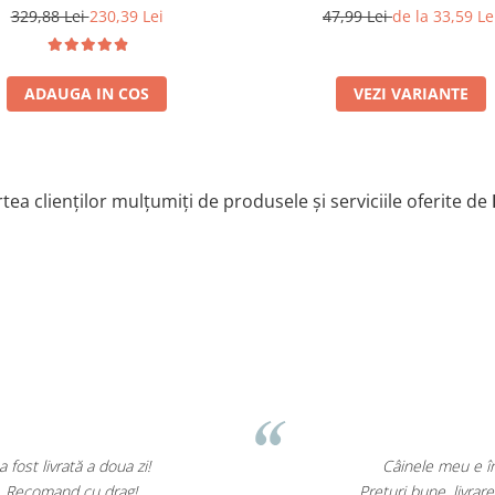
Kg
47,99 Lei
de la 33,59 Le
329,88 Lei
230,39 Lei
VEZI VARIANTE
ADAUGA IN COS
tea clienților mulțumiți de produsele și serviciile oferite de
M. George
âinele meu e înnebunit după hrana de la Mihai Acasă!
ri bune, livrare rapidă și mereu pe stoc. Foarte mulțumit!