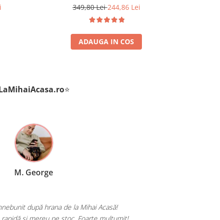
i
349,80 Lei
244,86 Lei
ADAUGA IN COS
LaMihaiAcasa
.ro
⭐
P. Andrei
Totul a venit perfect ambalat și la timp. Produse pentru păsările mele
excelentă!