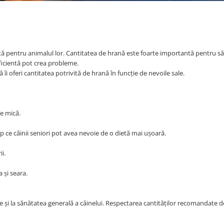
entă pentru animalul lor. Cantitatea de hrană este foarte importantă pentru s
ficientă pot crea probleme.
îi oferi cantitatea potrivită de hrană în funcție de nevoile sale.
ie mică.
p ce câinii seniori pot avea nevoie de o dietă mai ușoară.
i.
a și seara.
le și la sănătatea generală a câinelui. Respectarea cantităților recomandate 