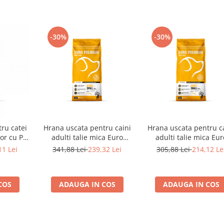
-30%
-30%
ru catei
Hrana uscata pentru caini
Hrana uscata pentru c
or cu Pui
adulti talie mica Euro
adulti talie mica Eur
sanatoasa
Premium cu miel si orez
Premium cu pui si orez (<10
11 Lei
341,88 Lei
239,32 Lei
305,88 Lei
214,12 Le
(<10 kg)
kg)
COS
ADAUGA IN COS
ADAUGA IN COS