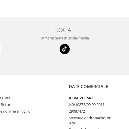
SOCIAL
Urmareste-ne in social media
DATE COMERCIALE
 Plata
ACVA VET SRL
e Retur
J40/10873/09.09.2011
a online a litigiilor
29087472
Șoseaua Andronache, nr.
47A