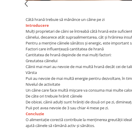
Câtă hrană trebuie să mănânce un câine pe zi
Introducere
Mulți proprietari de câini se întreabă câtă hrană este sufici
câinelui, deoarece atât supraalimentarea, cât și hrănirea insu
Pentru a menține câinele sănătos și energic, este important să 
Factori care influențează cantitatea de hrană
Cantitatea de hrană depinde de mai mulți factori:
Greutatea câinelui
Câinii mai mari au nevoie de mai multă hrană decât cei de tal
Vârsta
Puii au nevoie de mai multă energie pentru dezvoltare, în tim
Nivelul de activitate
Un câine care face multă mișcare va consuma mai multe calori
De câte ori trebuie hrănit câinele
De obicei, câinii adulți sunt hrăniți de două ori pe zi, dimineaț
Puii pot avea nevoie de 3 sau chiar 4 mese pe zi.
Concluzie
O alimentație corectă contribuie la menținerea greutății idea
ajută câinele să rămână activ și sănătos.