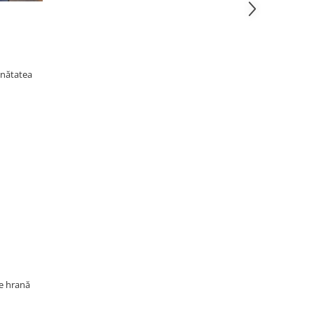
ănătatea
de hrană