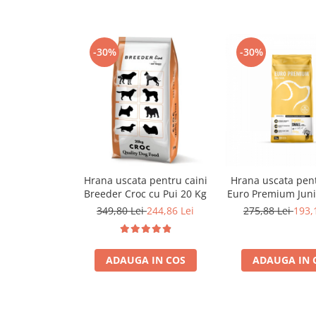
-30%
-30%
Hrana uscata pentru caini
Hrana uscata pent
Breeder Croc cu Pui 20 Kg
Euro Premium Juni
si Orez - crestere 
349,80 Lei
244,86 Lei
275,88 Lei
193,
ADAUGA IN COS
ADAUGA IN 