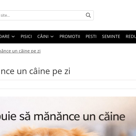
OARE
PISICI
CÂINI
PROMOTII
PESTI
SEMINTE
REDU
nânce un câine pe zi
nce un câine pe zi