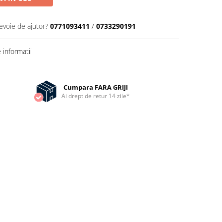
evoie de ajutor?
0771093411
/
0733290191
informatii
Cumpara FARA GRIJI
Ai drept de retur 14 zile*