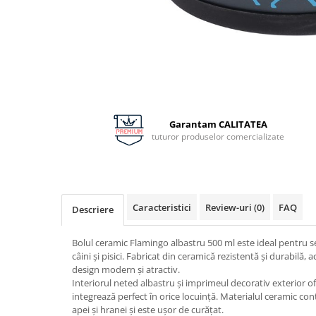
Distribuie
pe
Facebook
Garantam CALITATEA
tuturor produselor comercializate
Caracteristici
Review-uri
(0)
FAQ
Descriere
Bolul ceramic Flamingo albastru 500 ml este ideal pentru s
câini și pisici. Fabricat din ceramică rezistentă și durabilă,
design modern și atractiv.
Interiorul neted albastru și imprimeul decorativ exterior o
integrează perfect în orice locuință. Materialul ceramic con
apei și hranei și este ușor de curățat.