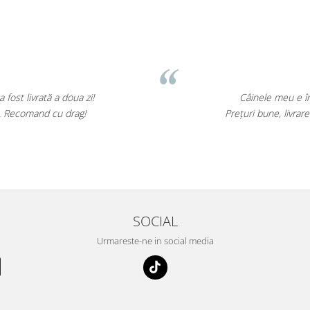
M. Ge
a doua zi!
Câinele meu e înnebunit după
u drag!
Prețuri bune, livrare rapidă și m
⭐⭐⭐
SOCIAL
Urmareste-ne in social media