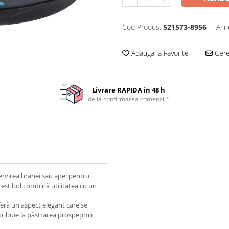
Cod Produs:
521573-8956
Ai n
Adauga la Favorite
Cere 
Livrare RAPIDA in 48 h
de la confirmarea comenzii*
ervirea hranei sau apei pentru
 acest bol combină utilitatea cu un
feră un aspect elegant care se
tribuie la păstrarea prospețimii