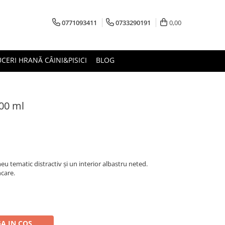
0771093411
0733290191
0,00
CERI HRANĂ CÂINI&PISICI
BLOG
500 ml
u tematic distractiv și un interior albastru neted.
ncare.
A IN COS