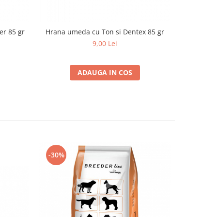
r 85 gr
Hrana umeda cu Ton si Dentex 85 gr
Hrana um
9,00 Lei
ADAUGA IN COS
-30%