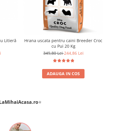
-30%
u Litieră
Hrana uscata pentru caini Breeder Croc
Hrana u
cu Pui 20 Kg
Premium Ju
i
349,80 Lei
244,86 Lei
ADAUGA IN COS
LaMihaiAcasa
.ro
⭐