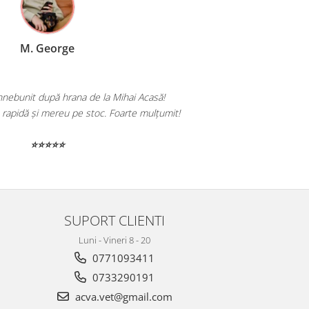
orge
 hrana de la Mihai Acasă!
Totul a venit perfect amb
ereu pe stoc. Foarte mulțumit!
⭐⭐
SUPORT CLIENTI
Luni - Vineri 8 - 20
0771093411
0733290191
acva.vet@gmail.com