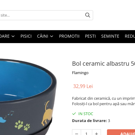
OARE
PISICI
CÂINI
PROMOTII
PESTI
SEMINTE
REDU
Bol ceramic albastru 
Flamingo
32,99 Lei
Fabricat din ceramică, cu un imprime
Folosiți-l ca bol pentru apă sau mâ
IN STOC
Durata de livrare:
3
ADAUG