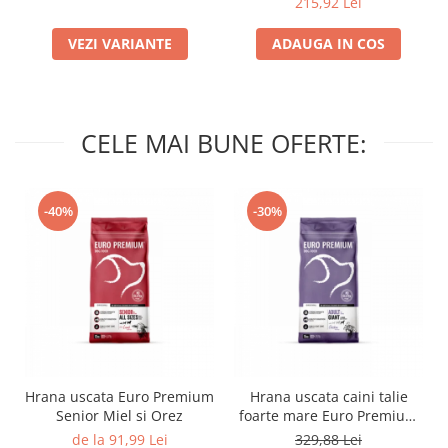
215,92 Lei
VEZI VARIANTE
ADAUGA IN COS
CELE MAI BUNE OFERTE:
-40%
-30%
Hrana uscata Euro Premium
Hrana uscata caini talie
Senior Miel si Orez
foarte mare Euro Premium
Giant Adult pui si orez 15
de la 91,99 Lei
329,88 Lei