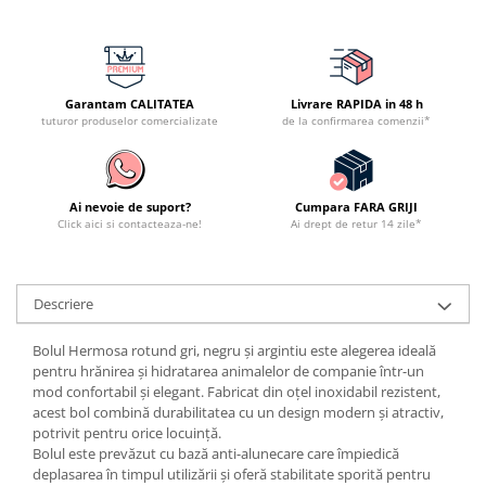
Garantam CALITATEA
Livrare RAPIDA in 48 h
tuturor produselor comercializate
de la confirmarea comenzii*
Ai nevoie de suport?
Cumpara FARA GRIJI
Click aici si contacteaza-ne!
Ai drept de retur 14 zile*
Descriere
Bolul Hermosa rotund gri, negru și argintiu este alegerea ideală
pentru hrănirea și hidratarea animalelor de companie într-un
mod confortabil și elegant. Fabricat din oțel inoxidabil rezistent,
acest bol combină durabilitatea cu un design modern și atractiv,
potrivit pentru orice locuință.
Bolul este prevăzut cu bază anti-alunecare care împiedică
deplasarea în timpul utilizării și oferă stabilitate sporită pentru